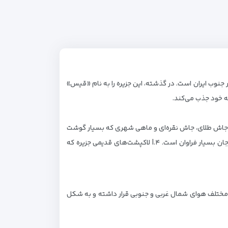
جنوب ایران است. در گذشته، این جزیره را به نام «قیس»
ماهی‌ها} ۱.| از ماهی‌های بومی جزیره می‌توان به ماهی جاش طلای، جاش نقره‌ای و ماهی شهری که بسیار گوشت
سفیدی داری اشاره کرد. ۲.| کوسه سر چکشی که بیشتر سمت کشتی یونانی دیده شده. ۳.| خیار دریایی و عروس دریای به خاطر وجود مرجان بسیار فراوان است. ۴.| لاکپشت‌های قدیمی جزیره که
 هوای جزیره تحت تأثیر توده‌های مختلف هوای شمال غربی و جنوبی قرار داشته و به شکل