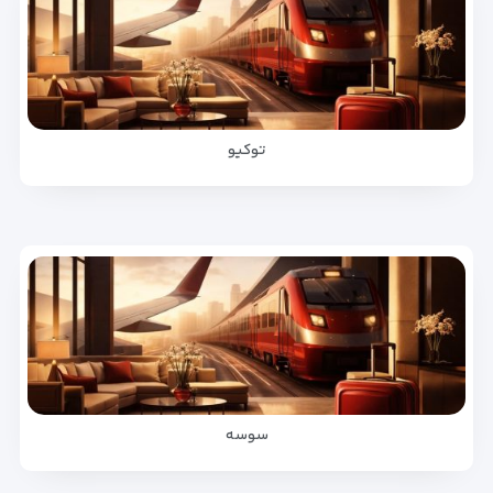
توکیو
سوسه