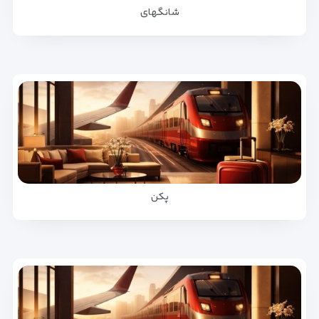
شانگهای
پکن