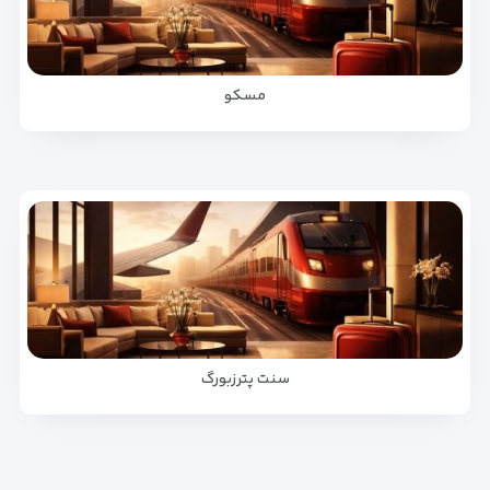
مسکو
سنت پترزبورگ