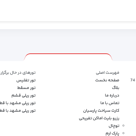
فهرست اصلی
تورهای در حال برگزار
صفحه نخست
تور تفلیس
بلاگ
تور مسقط
درباره ما
تور ریلی قشم
تماس با ما
تور ریلی مشهد با ق
کارت سیاحت پارسیان
تور ریلی مشهد با قطار
رزرو بلیت اماکن تفریحی
توچال
پارک ارم