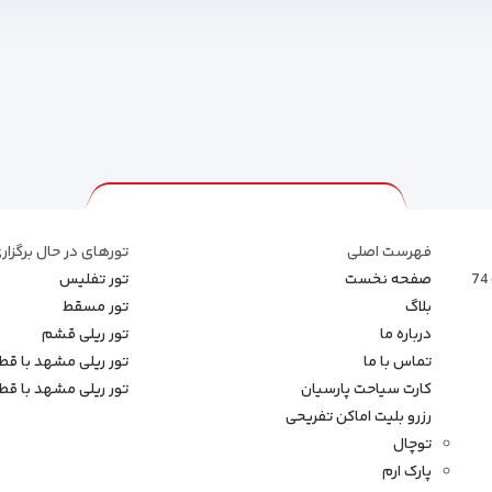
فهرست اصلی
تورهای در حال برگزار
صفحه نخست
تور تفلیس
بلاگ
تور مسقط
درباره ما
تور ریلی قشم
تماس با ما
تور ریلی مشهد با ق
کارت سیاحت پارسیان
تور ریلی مشهد با قطار
رزرو بلیت اماکن تفریحی
توچال
پارک ارم