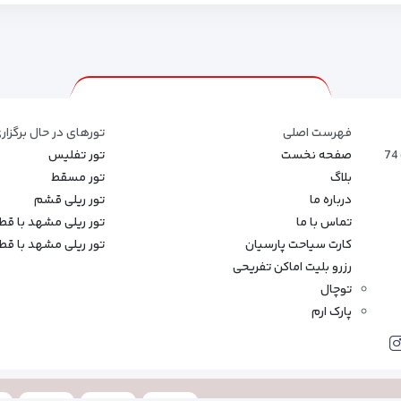
فهرست اصلی
تورهای در حال برگزار
صفحه نخست
تور تفلیس
بلاگ
تور مسقط
درباره ما
تور ریلی قشم
تماس با ما
تور ریلی مشهد با ق
کارت سیاحت پارسیان
تور ریلی مشهد با قطار
رزرو بلیت اماکن تفریحی
توچال
پارک ارم