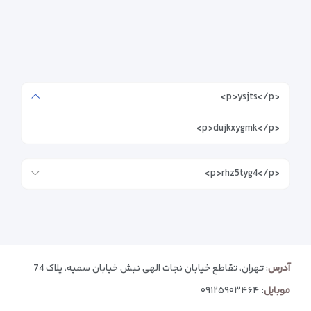
<p>ysjts</p>
<p>dujkxygmk</p>
<p>rhz5tyg4</p>
آدرس
: تهران، تقاطع خیابان نجات الهی نبش خیابان سمیه، پلاک 74
موبایل
:
۰۹۱۲۵۹۰۳۴۶۴