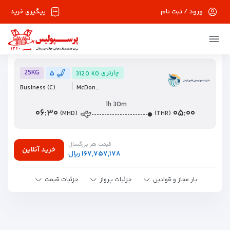
ورود / ثبت نام
پیگیری خرید
۱۴۰۵/۰۵/۱۹
پرواز رفت
THR
MHD
2026/08/10
25KG
چارتری
۵
3120
K0
Business
(C)
McDonnell Douglas MD-80 Series
1h 30m
۰۶:۳۰
۰۵:۰۰
(MHD)
(THR)
قیمت هر بزرگسال
خرید آنلاین
۱۶۷,۷۵۷,۱۷۸
ریال
بار مجاز و قوانین
جزئیات پرواز
جزئیات قیمت